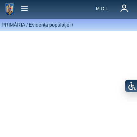
M O L
PRIMĂRIA /
Evidenţa populaţiei
/