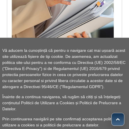
Vă aducem la cunoștință că pentru o navigare cat mai ușoară acest
site utilizează fișiere de tip cookie. De asemenea, am actualizat
Informare publică - Legea nr. 544/2001
politica site-ului pentru a ne conforma cu Directiva (UE) 2002/58/EC
("Directiva E-Privacy") si de Regulamentul (UE) 2016/679 privind
protectia persoanelor fizice in ceea ce priveste prelucrarea datelor
cu caracter personal si privind libera circulatie a acestor date si de
abrogare a Directivei 95/46/CE ("Regulamentul GDPR").
Vezi lista de documente
Înainte de a continua navigarea, vă rugăm să citiți și să înțelegeți
conținutul
Politicii de Utilizare a Cookies
și
Politicii de Prelucrare a
Datelor
.
Prin continuarea navigării pe site confirmați acceptarea politicii de
utilizare a cookies si a politicii de prelucrare a datelor.