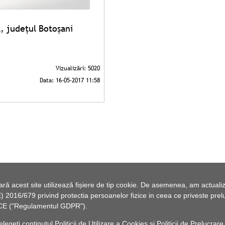
, județul Botoșani
 acest site utilizează fișiere de tip cookie. De asemenea, am actualiza
2016/679 privind protectia persoanelor fizice in ceea ce priveste preluc
46/CE ("Regulamentul GDPR").
elegeți conținutul
Politicii de Utilizare a Cookies
și
Politicii de Prelucrare