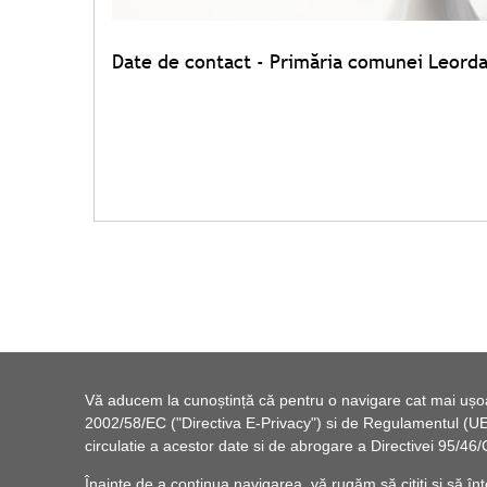
Date de contact - Primăria comunei Leorda
Vă aducem la cunoștință că pentru o navigare cat mai ușoară
2002/58/EC ("Directiva E-Privacy") si de Regulamentul (UE) 
circulatie a acestor date si de abrogare a Directivei 95/
Înainte de a continua navigarea, vă rugăm să citiți și să înț