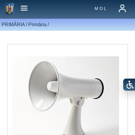
M O L
PRIMĂRIA /
Primăria
/