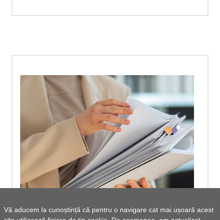
Vă aducem la cunoștință că pentru o navigare cat mai ușoară acest